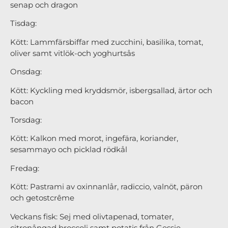
senap och dragon
Tisdag:
Kött: Lammfärsbiffar med zucchini, basilika, tomat,
oliver samt vitlök-och yoghurtsås
Onsdag:
Kött: Kyckling med kryddsmör, isbergsallad, ärtor och
bacon
Torsdag:
Kött: Kalkon med morot, ingefära, koriander,
sesammayo och picklad rödkål
Fredag:
Kött: Pastrami av oxinnanlår, radiccio, valnöt, päron
och getostcrême
Veckans fisk: Sej med olivtapenad, tomater,
citronångad broccoli samt potatis från Gessie