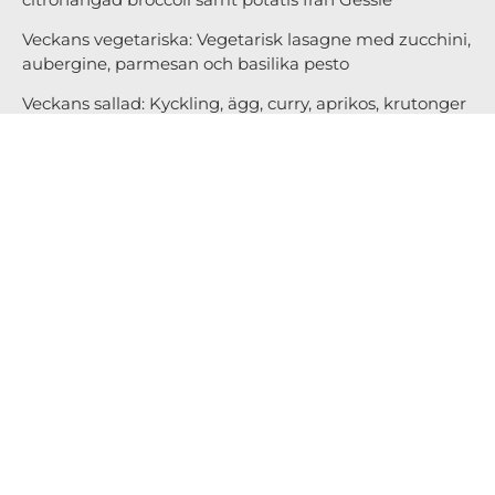
Veckans vegetariska: Vegetarisk lasagne med zucchini,
aubergine, parmesan och basilika pesto
Veckans sallad: Kyckling, ägg, curry, aprikos, krutonger
och libbsticka
Vardagar erbjuder vi dagens kött för 149kr samt en
vegetarisk rätt för 139 kr Vi har även veckans fisk alla
vardagar från 175 kr beroende på fångst.
Boka lunch