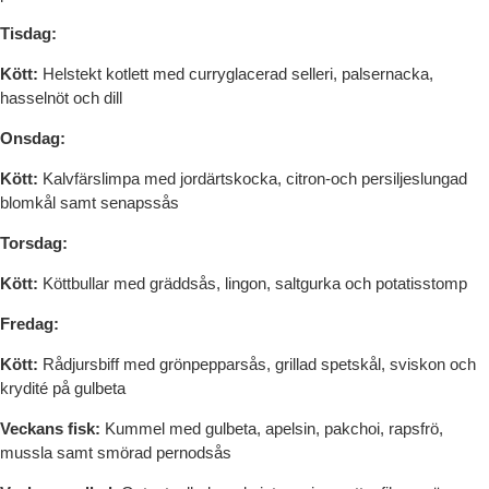
Tisdag:
Kött:
Helstekt kotlett med curryglacerad selleri, palsernacka,
hasselnöt och dill
Onsdag:
Kött:
Kalvfärslimpa med jordärtskocka, citron-och persiljeslungad
blomkål samt senapssås
Torsdag:
Kött:
Köttbullar med gräddsås, lingon, saltgurka och potatisstomp
Fredag:
Kött:
Rådjursbiff med grönpepparsås, grillad spetskål, sviskon och
krydité på gulbeta
Veckans fisk:
Kummel med gulbeta, apelsin, pakchoi, rapsfrö,
mussla samt smörad pernodsås