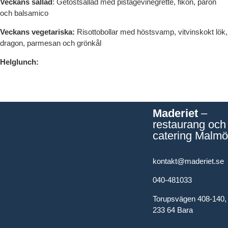
Veckans sallad
: Getostsallad med pistagevinegrette, fikon, päron
och balsamico
Veckans vegetariska:
Risottobollar med höstsvamp, vitvinskokt lök,
dragon, parmesan och grönkål
Helglunch:
Maderiet
–
restaurang och
catering Malmö
kontakt@maderiet.se
040-481033
Torupsvägen 408-140,
233 64 Bara