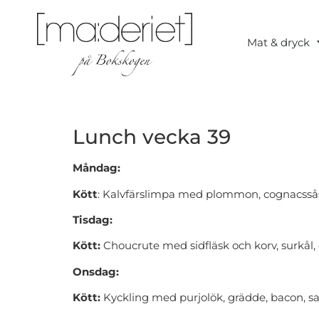
Mat & dryck
Lunch vecka 39
Måndag:
Kött
: Kalvfärslimpa med plommon, cognacssås,
Tisdag:
Kött:
Choucrute med sidfläsk och korv, surkål,
Onsdag:
Kött:
Kyckling med purjolök, grädde, bacon, sa