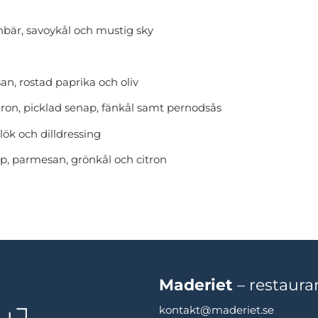
bär, savoykål och mustig sky
n, rostad paprika och oliv
äron, picklad senap, fänkål samt pernodsås
 lök och dilldressing
, parmesan, grönkål och citron
Maderiet
– restaura
kontakt@maderiet.se