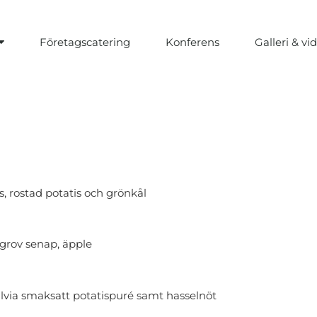
Företagscatering
Konferens
Galleri & vi
 rostad potatis och grönkål
 grov senap, äpple
lvia smaksatt potatispuré samt hasselnöt