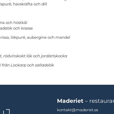
spuré, havskräfta och dill
na och höstkål
ladslök och krasse
issa, lökpuré, aubergine och mandel
, rödvinskokt lök och jordärtskocka
i från Lockarp och salladslök
Maderiet
– restaur
kontakt@maderiet.se