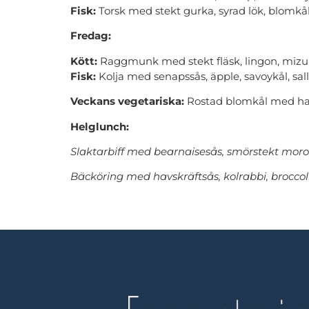
Fisk:
Torsk med stekt gurka, syrad lök, blomkål
Fredag:
Kött:
Raggmunk med stekt fläsk, lingon, mizu
Fisk:
Kolja med senapssås, äpple, savoykål, sal
Veckans vegetariska:
Rostad blomkål med har
Helglunch:
Slaktarbiff med bearnaisesås, smörstekt morot
Bäcköring med havskräftsås, kolrabbi, broccol