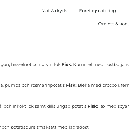
Mat & dryck
Företagscatering
Om oss & kon
gon, hasselnöt och brynt lök
Fisk
: Kummel med höstbuljong
ka, pumpa och rosmarinpotatis
Fisk:
Bleka med broccoli, ferm
l och inkokt lök samt dillslungad potatis
Fisk:
lax med soya
ky och potatispuré smaksatt med lagradost