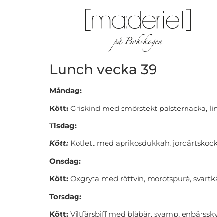
Lunch vecka 39
Måndag:
Kött:
Griskind med smörstekt palsternacka, lin
Tisdag:
Kött:
Kotlett med aprikosdukkah, jordärtskoc
Onsdag:
Kött:
Oxgryta med röttvin, morotspuré, svartkå
Torsdag:
Kött:
Viltfärsbiff med blåbär, svamp, enbärss