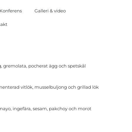
Konferens
Galleri & video
takt
, gremolata, pocherat ägg och spetskål
enterad vitlök, musselbuljong och grillad lök
mayo, ingefära, sesam, pakchoy och morot