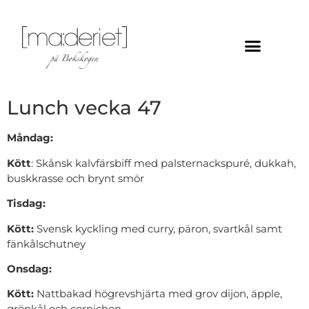
Om oss & kontakt
Lunch vecka 47
Måndag:
Kött
: Skånsk kalvfärsbiff med palsternackspuré, dukkah,
buskkrasse och brynt smör
Tisdag:
Kött:
Svensk kyckling med curry, päron, svartkål samt
fänkålschutney
Onsdag:
Kött:
Nattbakad högrevshjärta med grov dijon, äpple,
grönkål och cornichon