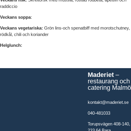
raddiccio
Veckans soppa
:
Veckans vegetariska:
Grön lins-och spenatbiff med morotschutney,
rödkål, chili och koriander
Helglunch:
Maderiet
–
restaurang och
catering Malmö
kontakt@maderiet.se
040-481033
Torupsvägen 408-140,
233 64 Bara